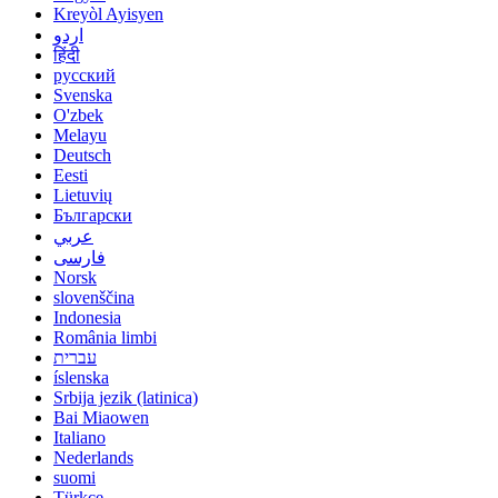
Kreyòl Ayisyen
اردو
हिंदी
русский
Svenska
O'zbek
Melayu
Deutsch
Eesti
Lietuvių
Български
عربي
فارسی
Norsk
slovenščina
Indonesia
România limbi
עברית
íslenska
Srbija jezik (latinica)
Bai Miaowen
Italiano
Nederlands
suomi
Türkçe