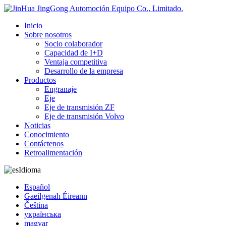
Inicio
Sobre nosotros
Socio colaborador
Capacidad de I+D
Ventaja competitiva
Desarrollo de la empresa
Productos
Engranaje
Eje
Eje de transmisión ZF
Eje de transmisión Volvo
Noticias
Conocimiento
Contáctenos
Retroalimentación
Idioma
Español
Gaeilgenah Éireann
Čeština
українська
magyar