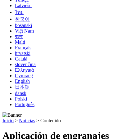
Latviešu
ไทย
한국어
bosanski
Việt Nam
বাংলা
Malti
Français
hrvatski
Català
slovenčina
Ελληνικά
Cymraeg
English
日本語
dansk
Polski
Português
Inicio
>
Noticias
>
Contenido
Aplicación de engranajes